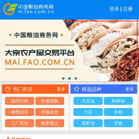
登录
|
注册
热门栏目
精选品种
更多
更多
国内行情
价格指数
大豆油
棕榈油
看图说话
市场成交
大豆
豆粕
工厂库存
独家观点
菜籽油
芝麻